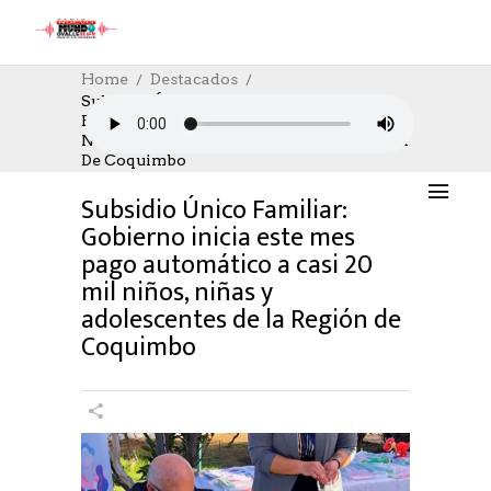
Home
Destacados
Subsidio Único Familiar: Gobierno Inicia
Este Mes Pago Automático A Casi 20 Mil
DESTACADOS
,
SOCIAL
,
SOCIAL
12/01/2024
Niños, Niñas Y Adolescentes De La Región
AUTHOR: HECTOR
0
LIKES
1317 SEEN
De Coquimbo
0 COMMENTS
Subsidio Único Familiar:
Gobierno inicia este mes
pago automático a casi 20
mil niños, niñas y
adolescentes de la Región de
Coquimbo