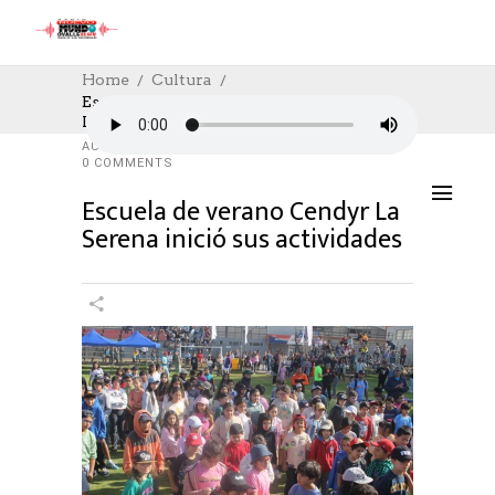
Home
Cultura
Escuela De Verano Cendyr La Serena
Inició Sus Actividades
CULTURA
,
CULTURE
09/01/2024
AUTHOR: HECTOR
0
LIKES
3242 SEEN
0 COMMENTS
Escuela de verano Cendyr La
Serena inició sus actividades