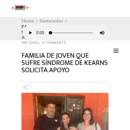
Home
Destacados
FAMILIA DE JOVEN QUE SUFRE
SÍNDROME DE KEARNS SOLICITA
DESTACADOS
,
SALUD
,
SOCIAL
,
SOCIAL
APOYO
08/01/2024
AUTHOR: HECTOR
0
LIKES
989 SEEN
0 COMMENTS
FAMILIA DE JOVEN QUE
SUFRE SÍNDROME DE KEARNS
SOLICITA APOYO