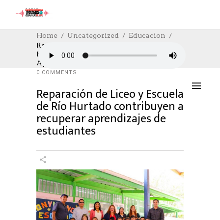
Home
Uncategorized
Educacion
Reparación De Liceo Y Escuela De Río
Hurtado Contribuyen A Recuperar
EDUCACION
,
NOTICIAS
,
SOCIAL
07/12/2023
Aprendizajes De Estudiantes
AUTHOR: HECTOR
0
LIKES
1031 SEEN
0 COMMENTS
Reparación de Liceo y Escuela
de Río Hurtado contribuyen a
recuperar aprendizajes de
estudiantes