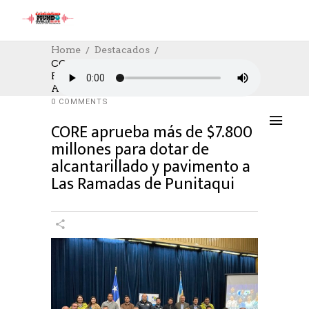
Home
Destacados
CORE Aprueba Más De $7.800 Millones
Para Dotar De Alcantarillado Y Pavimento
DESTACADOS
,
SOCIAL
,
SOCIAL
02/11/2023
A Las Ramadas De Punitaqui
AUTHOR: HECTOR
0
LIKES
939 SEEN
0 COMMENTS
CORE aprueba más de $7.800
millones para dotar de
alcantarillado y pavimento a
Las Ramadas de Punitaqui