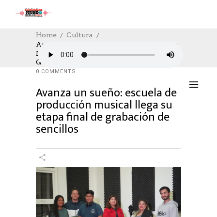
Home
Cultura
Avanza Un Sueño: Escuela De Producción
Musical Llega Su Etapa Final De
CULTURA
,
CULTURE
24/10/2023
Grabación De Sencillos
AUTHOR: HECTOR
0
LIKES
837 SEEN
0 COMMENTS
Avanza un sueño: escuela de
producción musical llega su
etapa final de grabación de
sencillos