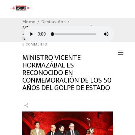
Home
Destacados
MINISTRO VICENTE HORMAZÁBAL ES
RECONOCIDO EN CONMEMORACIÓN
DESTACADOS
,
SOCIAL
,
SOCIAL
13/09/2023
DE LOS 50 AÑOS DEL GOLPE DE ESTADO
AUTHOR: HECTOR
0
LIKES
1167 SEEN
0 COMMENTS
MINISTRO VICENTE
HORMAZÁBAL ES
RECONOCIDO EN
CONMEMORACIÓN DE LOS 50
AÑOS DEL GOLPE DE ESTADO