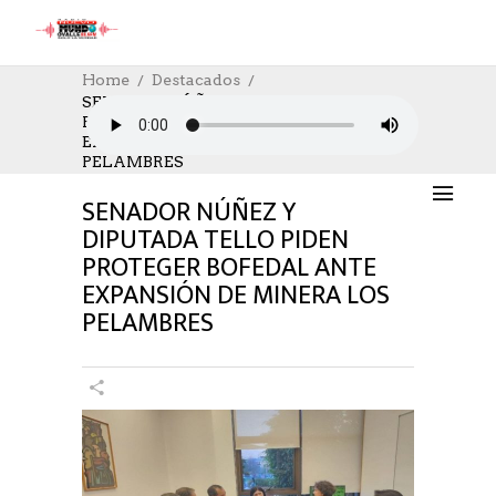
Home
Destacados
SENADOR NÚÑEZ Y DIPUTADA TELLO
PIDEN PROTEGER BOFEDAL ANTE
DESTACADOS
,
NOTICIAS
,
SOCIAL
,
SOCIAL
EXPANSIÓN DE MINERA LOS
06/09/2023
AUTHOR: HECTOR
0
LIKES
PELAMBRES
964 SEEN
0 COMMENTS
SENADOR NÚÑEZ Y
DIPUTADA TELLO PIDEN
PROTEGER BOFEDAL ANTE
EXPANSIÓN DE MINERA LOS
PELAMBRES