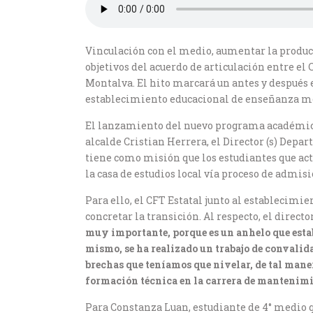
Vinculación con el medio, aumentar la producc
objetivos del acuerdo de articulación entre e
Montalva. El hito marcará un antes y después e
establecimiento educacional de enseñanza me
El lanzamiento del nuevo programa académico,
alcalde Cristian Herrera, el Director (s) Dep
tiene como misión que los estudiantes que ac
la casa de estudios local vía proceso de admi
Para ello, el CFT Estatal junto al establecimi
concretar la transición. Al respecto, el direc
muy importante, porque es un anhelo que estab
mismo, se ha realizado un trabajo de convalida
brechas que teníamos que nivelar, de tal mane
formación técnica en la carrera de mantenimi
Para Constanza Luan, estudiante de 4° medio q