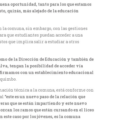
uena oportunidad, tanto para los que estamos
o, quizás, más alejado de la educación
n la comuna, sin embargo, con las gestiones
para que estudiantes puedan acceder a una
tos que implica salir a estudiar a otros
 como de la Dirección de Educación y también de
lva, tengan la posibilidad de acceder vía
ue firmamos con un establecimiento educacional
Coquimbo.
ormación técnica a la comuna, está conforme con
nal
“este es un nuevo paso de la relación que
eras que se están impartiendo y este nuevo
ozcan los ramos que están cursando en el liceo
n este caso por los jóvenes, es la comuna