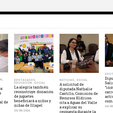
DES
Dipu
AL
NOTICIAS
,
SOCIAL
DESTACADOS
,
Sali
EDUCACION
,
SOCIAL
A solicitud de
La alegría también
“inm
a:
diputada Nathalie
reconstruye: donación
carr
s
Castillo, Comisión de
de juguetes
acti
Recursos Hídricos
beneficiará a niños y
como
al de
cita a Aguas del Valle
niñas de Illapel
a explicar su
04/08
05/08/2026
respuesta durante la