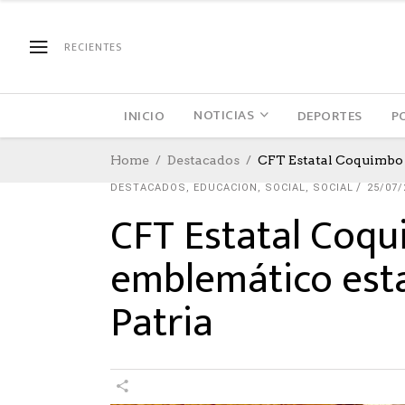
RECIENTES
NOTICIAS
INICIO
DEPORTES
P
Home
Destacados
CFT Estatal Coquimbo 
DESTACADOS
,
EDUCACION
,
SOCIAL
,
SOCIAL
25/07/
CFT Estatal Coqu
emblemático est
Patria