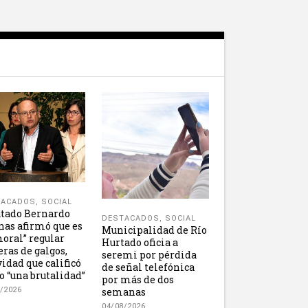
TACADOS
,
SOCIAL
tado Bernardo
DESTACADOS
,
SOCIAL
nas afirmó que es
Municipalidad de Río
oral” regular
Hurtado oficia a
eras de galgos,
seremi por pérdida
vidad que calificó
de señal telefónica
 “una brutalidad”
por más de dos
semanas
/2026
04/08/2026