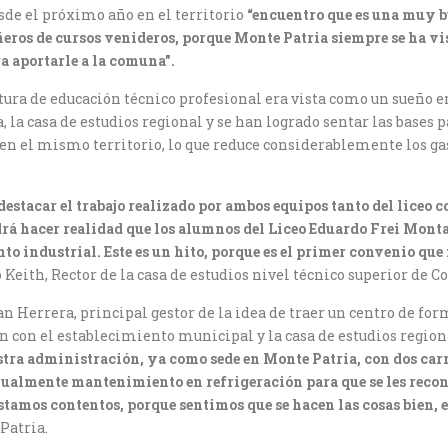
e el próximo año en el territorio
“encuentro que es una muy b
os de cursos venideros, porque Monte Patria siempre se ha vist
a aportarle a la comuna”.
rtura de educación técnico profesional era vista como un sueño e
 la casa de estudios regional y se han logrado sentar las bases 
 en el mismo territorio, lo que reduce considerablemente los gas
 destacar el trabajo realizado por ambos equipos tanto del liceo
drá hacer realidad que los alumnos del Liceo Eduardo Frei Monta
to industrial. Este es un hito, porque es el primer convenio q
o Keith, Rector de la casa de estudios nivel técnico superior de 
ian Herrera, principal gestor de la idea de traer un centro de f
ón con el establecimiento municipal y la casa de estudios regio
tra administración, ya como sede en Monte Patria, con dos carr
ualmente mantenimiento en refrigeración para que se les recon
Estamos contentos, porque sentimos que se hacen las cosas bien, e
Patria.