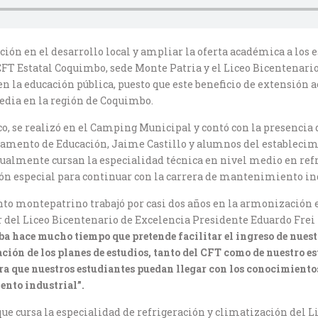
ión en el desarrollo local y ampliar la oferta académica a los 
l CFT Estatal Coquimbo, sede Monte Patria y el Liceo Bicentenar
n la educación pública, puesto que este beneficio de extensión 
dia en la región de Coquimbo.
 se realizó en el Camping Municipal y contó con la presencia d
artamento de Educación, Jaime Castillo y alumnos del estableci
tualmente cursan la especialidad técnica en nivel medio en ref
sión especial para continuar con la carrera de mantenimiento in
ento montepatrino trabajó por casi dos años en la armonización 
tor del Liceo Bicentenario de Excelencia Presidente Eduardo Frei
a hace mucho tiempo que pretende facilitar el ingreso de nuestr
ción de los planes de estudios, tanto del CFT como de nuestro es
ra que nuestros estudiantes puedan llegar con los conocimientos
ento industrial”.
ue cursa la especialidad de refrigeración y climatización del Li