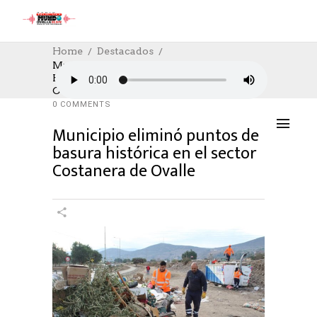
Home
Destacados
Municipio Eliminó Puntos De Basura
Histórica En El Sector Costanera De
DESTACADOS
,
SOCIAL
,
SOCIAL
21/07/2023
Ovalle
AUTHOR: HECTOR
0
LIKES
1388 SEEN
0 COMMENTS
Municipio eliminó puntos de
basura histórica en el sector
Costanera de Ovalle