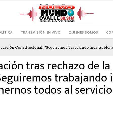
OLÍTICA
TRANSMISIÓN EN VIVO
QUIENES SOMOS
COM
cusación Constitucional: “Seguiremos Trabajando Incansable
2023
AUTHOR: HECTOR
0
LIKES
927 SEEN
0 COMMENTS
ación tras rechazo de la
“Seguiremos trabajando 
rnos todos al servicio