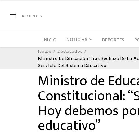
RECIENTES
NOTICIAS
INICIO
DEPORTES
P
Home
Destacados
Ministro De Educación Tras Rechazo De La A
DESTACADOS
,
EDUCACION
,
SOCIAL
,
SOCIAL
13/07/
Servicio Del Sistema Educativo”
Ministro de Educ
Constitucional: 
Hoy debemos pone
educativo”