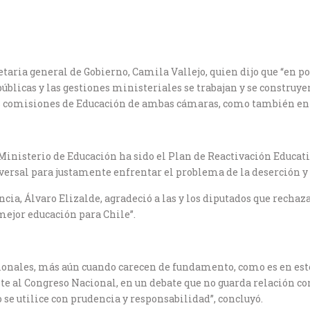
taria general de Gobierno, Camila Vallejo, quien dijo que “en po
úblicas y las gestiones ministeriales se trabajan y se construyen
as comisiones de Educación de ambas cámaras, como también en
Ministerio de Educación ha sido el Plan de Reactivación Educativa
rsal para justamente enfrentar el problema de la deserción y d
ncia, Álvaro Elizalde, agradeció a las y los diputados que recha
mejor educación para Chile”.
nales, más aún cuando carecen de fundamento, como es en este c
e al Congreso Nacional, en un debate que no guarda relación con 
e utilice con prudencia y responsabilidad”, concluyó.