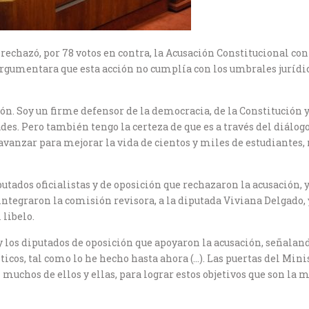
 rechazó, por 78 votos en contra, la Acusación Constitucional co
d argumentara que esta acción no cumplía con los umbrales juríd
ión. Soy un firme defensor de la democracia, de la Constitución
dades. Pero también tengo la certeza de que es a través del diál
anzar para mejorar la vida de cientos y miles de estudiantes, n
iputados oficialistas y de oposición que rechazaron la acusación, 
ntegraron la comisión revisora, a la diputada Viviana Delgado, y
libelo.
 y los diputados de oposición que apoyaron la acusación, seña
íticos, tal como lo he hecho hasta ahora (…). Las puertas del Min
chos de ellos y ellas, para lograr estos objetivos que son la me