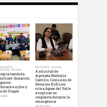
NOTICIAS
,
SOCIAL
TACADOS
,
ACION
,
SOCIAL
A solicitud de
legría también
diputada Nathalie
nstruye: donación
Castillo, Comisión de
uguetes
Recursos Hídricos
ficiará a niños y
cita a Aguas del Valle
s de Illapel
a explicar su
/2026
respuesta durante la
emergencia
04/08/2026