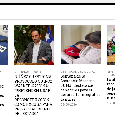
DESTACADOS
,
SOCIAL
NOTICIAS
,
SOCIAL
DES
AL
EDUC
Semana de la
NÚÑEZ CUESTIONA
La a
Lactancia Materna:
PROTOCOLO QUIROZ-
l
reco
JUNJI destaca sus
WALKER-GAHONA:
do:
de j
beneficios para el
“PRETENDEN USAR
bene
desarrollo integral de
LA
les
niña
la niñez
RECONSTRUCCIÓN
05/08
COMO EXCUSA PARA
es
05/08/2026
PRIVATIZAR BIENES
DEL ESTADO”