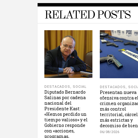
RELATED POSTS
DESTACADOS
,
SOCIAL
DESTACADOS
,
SOCI
Diputado Bernardo
Presentan nueva
Salinas por cadena
ofensiva contra e
nacional del
crimen organiza
Presidente Kast:
más control
«Hemos perdido un
territorial, cárce
tiempo valioso» y el
más estrictas y
Gobierno responde
decomiso de bien
con «acciones,
06/08/2026
programas,