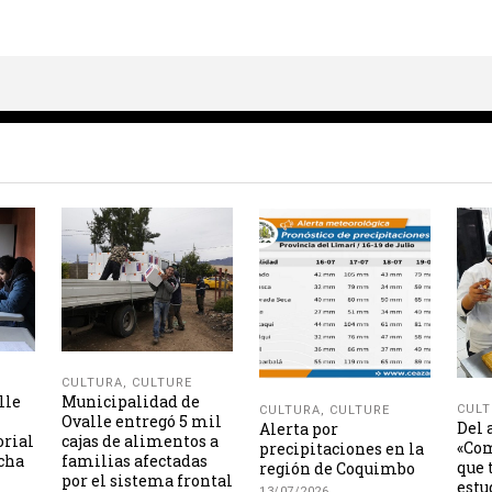
CULTURA
,
CULTURE
lle
Municipalidad de
CULT
CULTURA
,
CULTURE
Ovalle entregó 5 mil
Del 
Alerta por
orial
cajas de alimentos a
«Com
precipitaciones en la
icha
familias afectadas
que 
región de Coquimbo
por el sistema frontal
estu
13/07/2026