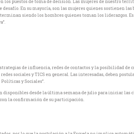
los puestos de toma de decisión. Las mujeres de nuestro terri
e desafío. En su mayoría, son las mujeres quienes sostienen las 
es, terminan siendo los hombres quienes toman los liderazgos. 
a”.
strategias de influencia, redes de contactos y la posibilidad de
redes sociales y TICS en general. Las interesadas, deben postula
Políticas y Sociales”.
án disponibles desde la última semana de julio para iniciar las c
con la confirmación de su participación.
tados, por lo que la postulación a la Escuela no implica automát