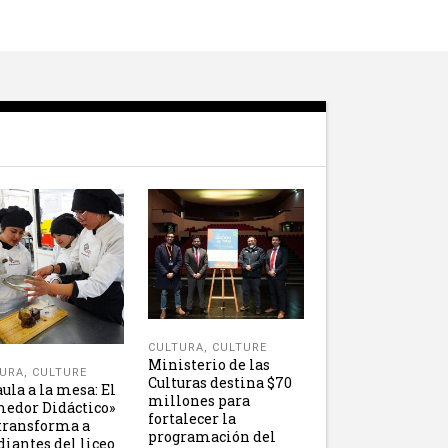
CULTURA
,
CULTURE
Ministerio de las
URA
,
CULTURE
Culturas destina $70
aula a la mesa: El
millones para
edor Didáctico»
fortalecer la
transforma a
programación del
diantes del liceo