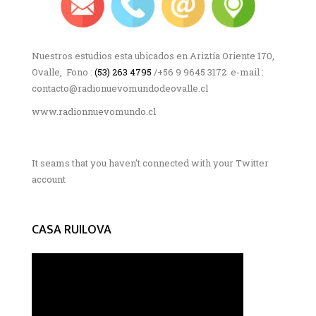
Nuestros estudios esta ubicados en Ariztía Oriente 170,
Ovalle, Fono :
(53) 263 4795
/+56 9 9645 3172 e-mail :
contacto@radionuevomundodeovalle.cl
www.radionnuevomundo.cl
It seams that you haven't connected with your Twitter
account
CASA RUILOVA