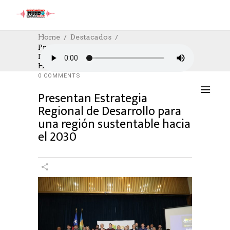
Home
Destacados
Presentan Estrategia Regional De
Desarrollo Para Una Región Sustentable
DESTACADOS
,
SOCIAL
,
SOCIAL
04/07/2023
Hacia El 2030
AUTHOR: HECTOR
0
LIKES
1074 SEEN
0 COMMENTS
Presentan Estrategia
Regional de Desarrollo para
una región sustentable hacia
el 2030