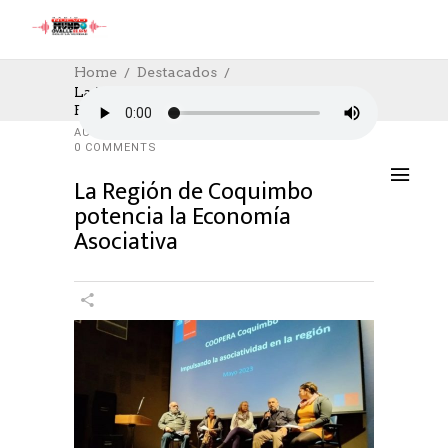
Home
Destacados
La Región De Coquimbo Potencia La
Economía Asociativa
DESTACADOS
,
SOCIAL
,
SOCIAL
27/05/2023
AUTHOR: HECTOR
0
LIKES
1140 SEEN
0 COMMENTS
La Región de Coquimbo
potencia la Economía
Asociativa