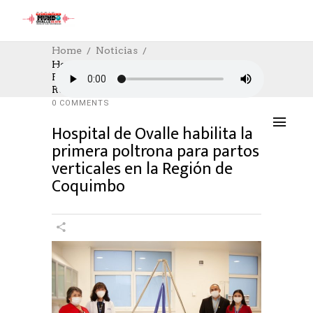
Home
Noticias
Hospital De Ovalle Habilita La Primera
Poltrona Para Partos Verticales En La
NOTICIAS
,
SALUD
,
SOCIAL
24/05/2023
Región De Coquimbo
AUTHOR: HECTOR
0
LIKES
1159 SEEN
0 COMMENTS
Hospital de Ovalle habilita la
primera poltrona para partos
verticales en la Región de
Coquimbo