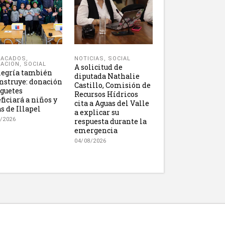
NOTICIAS
,
SOCIAL
TACADOS
,
ACION
,
SOCIAL
A solicitud de
legría también
diputada Nathalie
nstruye: donación
Castillo, Comisión de
uguetes
Recursos Hídricos
ficiará a niños y
cita a Aguas del Valle
s de Illapel
a explicar su
/2026
respuesta durante la
emergencia
04/08/2026