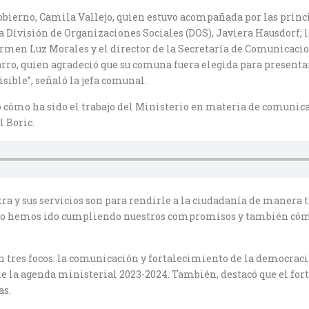
Gobierno, Camila Vallejo, quien estuvo acompañada por las princ
la División de Organizaciones Sociales (DOS), Javiera Hausdorf; 
men Luz Morales y el director de la Secretaría de Comunicacion
arro, quien agradeció que su comuna fuera elegida para presentar
isible”, señaló la jefa comunal.
ó cómo ha sido el trabajo del Ministerio en materia de comunicac
 Boric.
ra y sus servicios son para rendirle a la ciudadanía de manera 
cómo hemos ido cumpliendo nuestros compromisos y también cómo
en tres focos: la comunicación y fortalecimiento de la democraci
ne la agenda ministerial 2023-2024. También, destacó que el for
as.