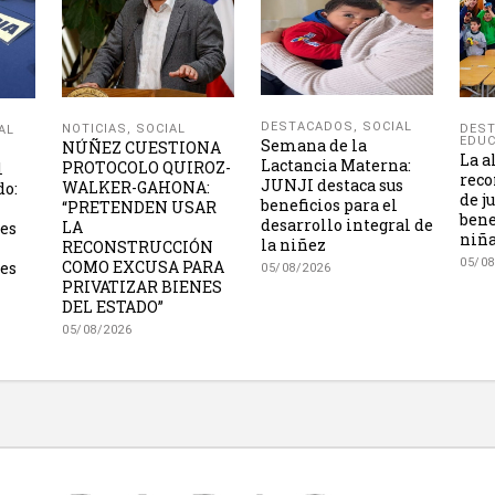
DESTACADOS
,
SOCIAL
NOTICIAS
,
SOCIAL
DES
AL
EDUC
Semana de la
NÚÑEZ CUESTIONA
La a
Lactancia Materna:
PROTOCOLO QUIROZ-
l
reco
JUNJI destaca sus
WALKER-GAHONA:
do:
de j
beneficios para el
“PRETENDEN USAR
bene
desarrollo integral de
LA
les
niña
la niñez
RECONSTRUCCIÓN
05/08
COMO EXCUSA PARA
es
05/08/2026
PRIVATIZAR BIENES
DEL ESTADO”
05/08/2026