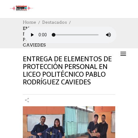
Home
Destacados
ENTREGA DE ELEMENTOS DE
PROTECCIÓN PERSONAL EN LICEO
DESTACADOS
,
EDUCACION
,
SOCIAL
,
SOCIAL
POLITÉCNICO PABLO RODRÍGUEZ
20/05/2023
AUTHOR: HECTOR
0
LIKES
CAVIEDES
1061 SEEN
0 COMMENTS
ENTREGA DE ELEMENTOS DE
PROTECCIÓN PERSONAL EN
LICEO POLITÉCNICO PABLO
RODRÍGUEZ CAVIEDES