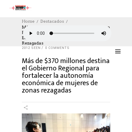
Home
Destacados
Más De $370 Millones Destina El Gobierno
Regional Para Fortalecer La Autonomía
DESTACADOS
,
FACEBOOK LIVE
,
GAMING
,
Económica De Mujeres De Zonas
SOCIAL
,
SOCIAL
,
TRABAJO
Rezagadas
27/03/2023
AUTHOR: HECTOR
0
LIKES
2012 SEEN
0 COMMENTS
Más de $370 millones destina
el Gobierno Regional para
fortalecer la autonomía
económica de mujeres de
zonas rezagadas