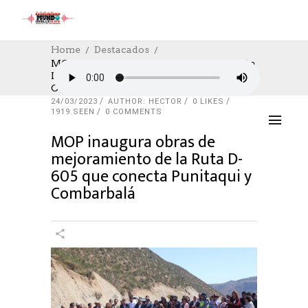
Home
Destacados
MOP Inaugura Obras De Mejoramiento De
La Ruta D-605 Que Conecta Punitaqui Y
DESTACADOS
,
FACEBOOK LIVE
,
NOTICIAS
,
Combarbalá
SOCIAL
,
TRABAJO
24/03/2023
AUTHOR: HECTOR
0
LIKES
1919 SEEN
0 COMMENTS
MOP inaugura obras de
mejoramiento de la Ruta D-
605 que conecta Punitaqui y
Combarbalá