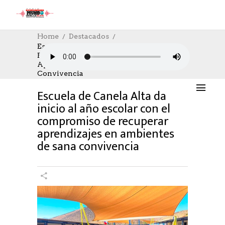
Home
Destacados
Escuela De Canela Alta Da Inicio Al Año
Escolar Con El Compromiso De Recuperar
DESTACADOS
,
EDUCACION
,
NOTICIAS
,
SOCIAL
Aprendizajes En Ambientes De Sana
18/03/2023
AUTHOR: HECTOR
0
LIKES
Convivencia
1560 SEEN
0 COMMENTS
Escuela de Canela Alta da
inicio al año escolar con el
compromiso de recuperar
aprendizajes en ambientes
de sana convivencia