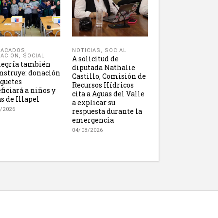
NOTICIAS
,
SOCIAL
TACADOS
,
ACION
,
SOCIAL
A solicitud de
legría también
diputada Nathalie
nstruye: donación
Castillo, Comisión de
uguetes
Recursos Hídricos
ficiará a niños y
cita a Aguas del Valle
s de Illapel
a explicar su
/2026
respuesta durante la
emergencia
04/08/2026