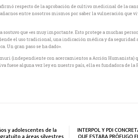
afirmó respecto de la aprobación de cultivo medicinal de la can
 apañarnos entre nosotros mismos por saber la vulneración que 
a sostuvo que «es muy importante. Esto protege a muchas person
efiende el uso tradicional, una indicación médica y da segurida
ca. Un gran paso se ha dado».
muri (independiente con acercamientos a Acción Humanista) qu
iva fuese alguna vez ley en nuestro país, ella es fundadora de l
os y adolescentes de la
INTERPOL Y PDI CONCRET
gratuito a áreas silvestres
QUE ESTABA PRÓFUGO EN