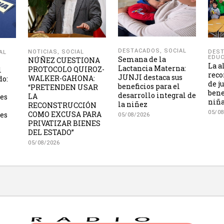
DESTACADOS
,
SOCIAL
NOTICIAS
,
SOCIAL
DES
AL
EDUC
Semana de la
NÚÑEZ CUESTIONA
La a
Lactancia Materna:
PROTOCOLO QUIROZ-
l
reco
JUNJI destaca sus
WALKER-GAHONA:
do:
de j
beneficios para el
“PRETENDEN USAR
bene
desarrollo integral de
LA
les
niña
la niñez
RECONSTRUCCIÓN
05/08
COMO EXCUSA PARA
es
05/08/2026
PRIVATIZAR BIENES
DEL ESTADO”
05/08/2026