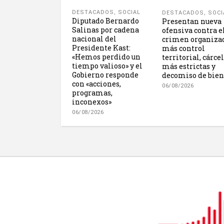
DESTACADOS
,
SOCIAL
DESTACADOS
,
SOCI
Diputado Bernardo
Presentan nueva
Salinas por cadena
ofensiva contra e
nacional del
crimen organiza
Presidente Kast:
más control
«Hemos perdido un
territorial, cárce
tiempo valioso» y el
más estrictas y
Gobierno responde
decomiso de bien
con «acciones,
06/08/2026
programas,
inconexos»
06/08/2026