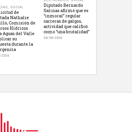
DESTACADOS
,
SOCIAL
Diputado Bernardo
CIAS
,
SOCIAL
Salinas afirmó que es
licitud de
“inmoral” regular
tada Nathalie
carreras de galgos,
illo, Comisión de
actividad que calificó
rsos Hídricos
como “una brutalidad”
 a Aguas del Valle
plicar su
04/08/2026
uesta durante la
rgencia
/2026