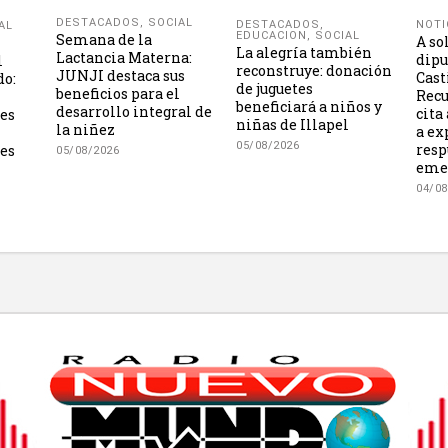
DESTACADOS
,
SOCIAL
NOTI
DESTACADOS
,
AL
EDUCACION
,
SOCIAL
Semana de la
A so
La alegría también
Lactancia Materna:
dipu
l
reconstruye: donación
JUNJI destaca sus
Cast
do:
de juguetes
beneficios para el
Recu
beneficiará a niños y
desarrollo integral de
cita
les
niñas de Illapel
la niñez
a ex
05/08/2026
resp
es
05/08/2026
eme
04/08