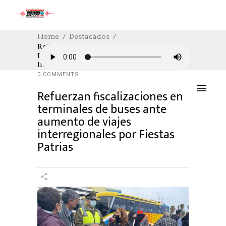
Home
Destacados
Refuerzan Fiscalizaciones En Terminales
De Buses Ante Aumento De Viajes
DESTACADOS
,
POLICIAL
,
SOCIAL
16/09/2022
Interregionales Por Fiestas Patrias
AUTHOR: HECTOR
0
LIKES
1137 SEEN
0 COMMENTS
Refuerzan fiscalizaciones en
terminales de buses ante
aumento de viajes
interregionales por Fiestas
Patrias