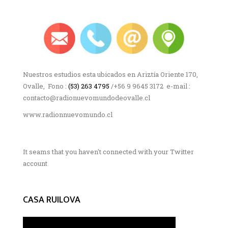
Nuestros estudios esta ubicados en Ariztía Oriente 170,
Ovalle, Fono :
(53) 263 4795
/+56 9 9645 3172 e-mail :
contacto@radionuevomundodeovalle.cl
www.radionnuevomundo.cl
It seams that you haven't connected with your Twitter
account
CASA RUILOVA