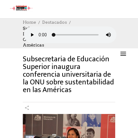
Home
Destacados
Subsecretaria De Educación Superior
Inaugura Conferencia Universitaria De La
DESTACADOS
,
EDUCACION
,
SOCIAL
ONU Sobre Sustentabilidad En Las
23/04/2022
AUTHOR: HECTOR
0
LIKES
Américas
1178 SEEN
0 COMMENTS
Subsecretaria de Educación
Superior inaugura
conferencia universitaria de
la ONU sobre sustentabilidad
en las Américas