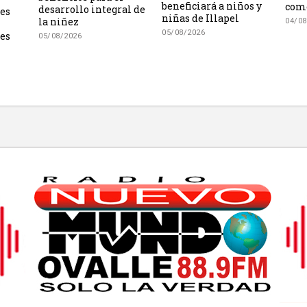
beneficiará a niños y
como
desarrollo integral de
les
niñas de Illapel
la niñez
04/08
05/08/2026
es
05/08/2026