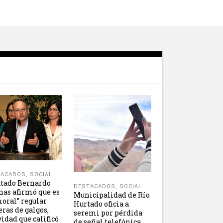
TACADOS
,
SOCIAL
tado Bernardo
DESTACADOS
,
SOCIAL
nas afirmó que es
Municipalidad de Río
oral” regular
Hurtado oficia a
eras de galgos,
seremi por pérdida
vidad que calificó
de señal telefónica