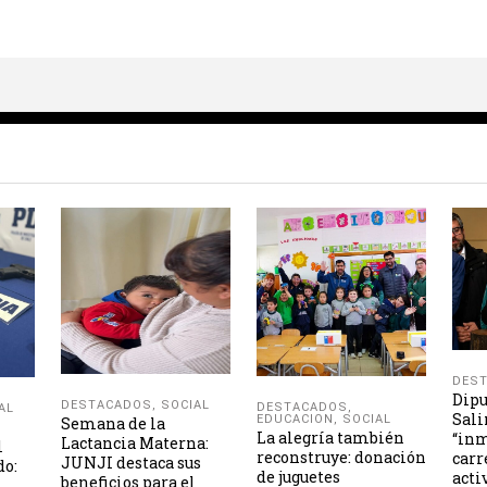
DES
Dipu
DESTACADOS
,
SOCIAL
DESTACADOS
,
AL
Sali
EDUCACION
,
SOCIAL
Semana de la
La alegría también
“inm
Lactancia Materna:
l
reconstruye: donación
carr
JUNJI destaca sus
do:
de juguetes
acti
beneficios para el