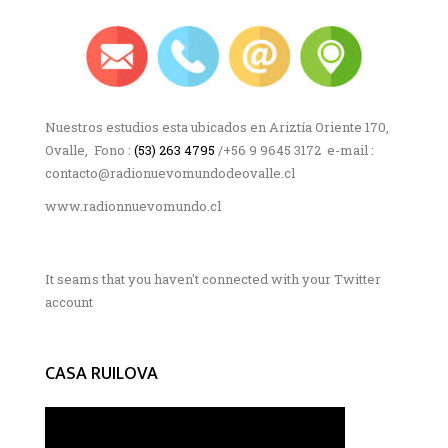
Nuestros estudios esta ubicados en Ariztía Oriente 170,
Ovalle, Fono :
(53) 263 4795
/+56 9 9645 3172 e-mail :
contacto@radionuevomundodeovalle.cl
www.radionnuevomundo.cl
It seams that you haven't connected with your Twitter
account
CASA RUILOVA