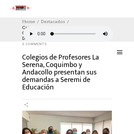
Home
Destacados
Colegios De Profesores La Serena,
Coquimbo Y Andacollo Presentan Sus
DESTACADOS
,
EDUCACION
07/04/2022
Demandas A Seremi De Educación
AUTHOR: HECTOR
0
LIKES
1055 SEEN
0 COMMENTS
Colegios de Profesores La
Serena, Coquimbo y
Andacollo presentan sus
demandas a Seremi de
Educación