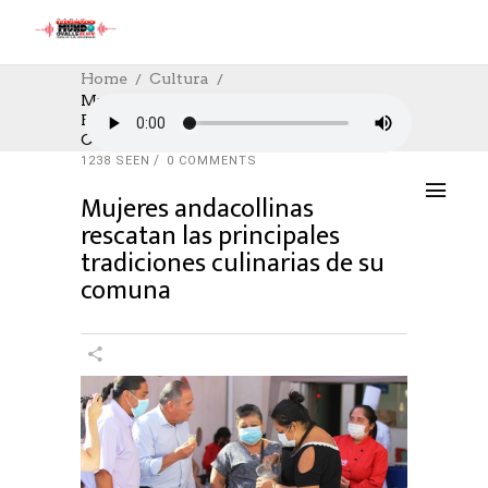
Home
Cultura
Mujeres Andacollinas Rescatan Las
Principales Tradiciones Culinarias De Su
CULTURA
,
CULTURE
,
NOTICIAS
,
POLÍTICA
Comuna
23/03/2022
AUTHOR: HECTOR
0
LIKES
1238 SEEN
0 COMMENTS
Mujeres andacollinas
rescatan las principales
tradiciones culinarias de su
comuna