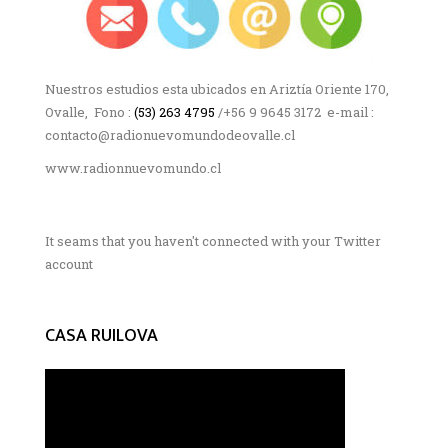
Nuestros estudios esta ubicados en Ariztía Oriente 170,
Ovalle, Fono :
(53) 263 4795
/+56 9 9645 3172 e-mail :
contacto@radionuevomundodeovalle.cl
www.radionnuevomundo.cl
It seams that you haven't connected with your Twitter
account
CASA RUILOVA