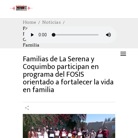
Home
Noticias
Familias De La Serena Y Coquimbo
Participan En Programa Del FOSIS
NOTICIAS
,
SOCIAL
21/03/2022
Orientado A Fortalecer La Vida En
AUTHOR: HECTOR
0
LIKES
1161 SEEN
Familia
0 COMMENTS
Familias de La Serena y
Coquimbo participan en
programa del FOSIS
orientado a fortalecer la vida
en familia