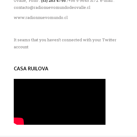
Ovalle, Fono :
(53) 263 4795
/+56 9 9645 3172 e-mail :
contacto@radionuevomundodeovalle.cl
www.radionnuevomundo.cl
It seams that you haven't connected with your Twitter
account
CASA RUILOVA