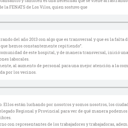
ansancio y también es una necesidad que se viene arrastrando h
 de la FENATS de Los Vilos, quien sostuvo que
rando del año 2013 con algo que es transversal y que es la falta
lo que hemos constantemente repitiendo”.
comunidad de este hospital, y de manera transversal, inició una
ones laborales.
ente, al aumento de personal para una mejor atención a la comu
da por los vecinos.
o. Ellos están luchando por nosotros y somos nosotros, los ciuda
Delegado Regional y Provincial para ver de qué manera podemos
ibres.
erno con representantes de los trabajadores y trabajadoras, adem