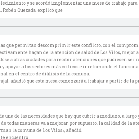
blecimiento y se acordó implementar una mesa de trabajo para 
l, Rubén Quezada, explicó que
das que permitan descomprimir este conflicto, con el compromi
ectivamente hagan de la atención de salud de Los Vilos, mejor a
ose a otras ciudades para recibir atenciones que pudiesen ser re
lan y apoyar a los sectores más críticos e ir retomando el funci
nal en el centro de diálisis de la comuna.
ajal, añadió que esta mesa comenzará a trabajar a partir de la
da una de las necesidades que hay que cubrir a mediano, a largo 
e todas maneras va a mejorar, por supuesto, la calidad de la ate
rman la comuna de Los Vilos», añadió.
este encuentro