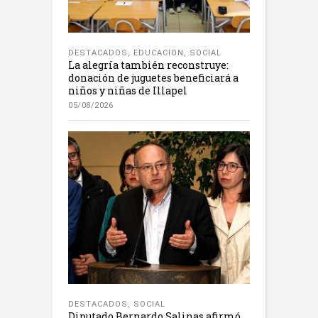
DESTACADOS
,
EDUCACION
,
SOCIAL
La alegría también reconstruye:
donación de juguetes beneficiará a
niños y niñas de Illapel
05/08/2026
DESTACADOS
,
SOCIAL
Diputado Bernardo Salinas afirmó