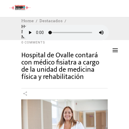
Home
Destacados
Hospital De Ovalle Contará Con Médico
Fisiatra A Cargo De La Unidad De
DESTACADOS
,
POLÍTICA
03/03/2022
Medicina Física Y Rehabilitación
AUTHOR: HECTOR
0
LIKES
1031 SEEN
0 COMMENTS
Hospital de Ovalle contará
con médico fisiatra a cargo
de la unidad de medicina
física y rehabilitación