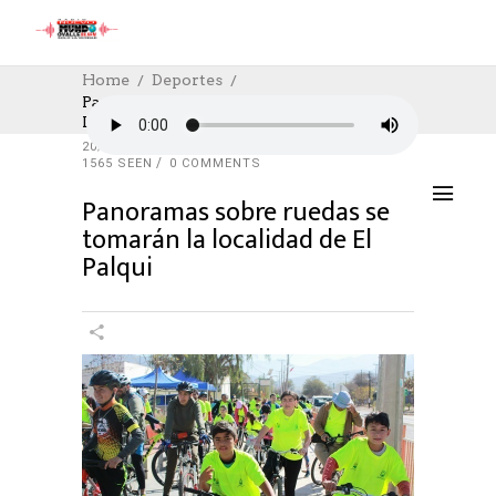
Home
Deportes
Panoramas Sobre Ruedas Se Tomarán La
Localidad De El Palqui
DEPORTES
,
DESTACADOS
,
SALUD
20/01/2022
AUTHOR: HECTOR
0
LIKES
1565 SEEN
0 COMMENTS
Panoramas sobre ruedas se
tomarán la localidad de El
Palqui