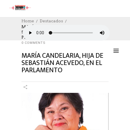
Home
Destacados
MARÍA CANDELARIA, HIJA DE
SEBASTIÁN ACEVEDO, EN EL
DESTACADOS
,
POLÍTICA
18/01/2022
PARLAMENTO
AUTHOR: HECTOR
0
LIKES
1324 SEEN
0 COMMENTS
MARÍA CANDELARIA, HIJA DE
SEBASTIÁN ACEVEDO, EN EL
PARLAMENTO