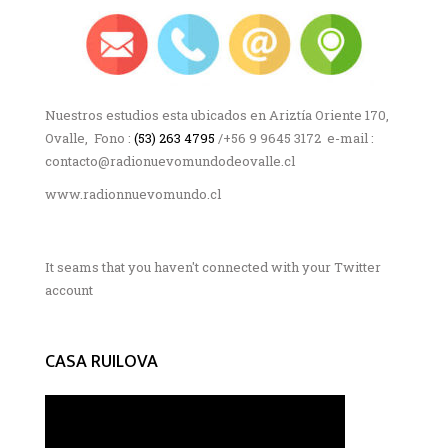
Nuestros estudios esta ubicados en Ariztía Oriente 170,
Ovalle, Fono :
(53) 263 4795
/+56 9 9645 3172 e-mail :
contacto@radionuevomundodeovalle.cl
www.radionnuevomundo.cl
It seams that you haven't connected with your Twitter
account
CASA RUILOVA