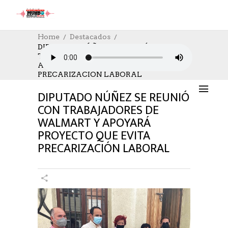
Home
Destacados
DIPUTADO NÚÑEZ SE REUNIÓ CON
TRABAJADORES DE WALMART Y
DESTACADOS
,
NOTICIAS
,
TRABAJO
APOYARÁ PROYECTO QUE EVITA
15/01/2022
AUTHOR: HECTOR
0
LIKES
PRECARIZACIÓN LABORAL
1521 SEEN
0 COMMENTS
DIPUTADO NÚÑEZ SE REUNIÓ
CON TRABAJADORES DE
WALMART Y APOYARÁ
PROYECTO QUE EVITA
PRECARIZACIÓN LABORAL