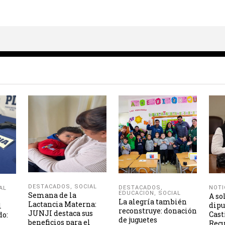
DESTACADOS
,
SOCIAL
NOTI
DESTACADOS
,
AL
EDUCACION
,
SOCIAL
Semana de la
A so
La alegría también
Lactancia Materna:
dipu
l
reconstruye: donación
JUNJI destaca sus
Cast
do:
de juguetes
beneficios para el
Recu