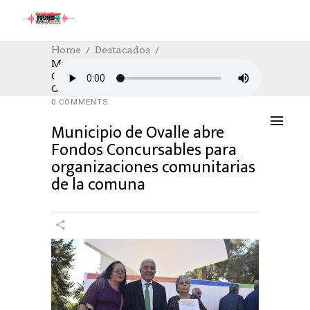
Home
Destacados
Municipio De Ovalle Abre Fondos
Concursables Para Organizaciones
DESTACADOS
,
SOCIAL
,
SOCIAL
12/08/2021
Comunitarias De La Comuna
AUTHOR: HECTOR
0
LIKES
1125 SEEN
0 COMMENTS
Municipio de Ovalle abre
Fondos Concursables para
organizaciones comunitarias
de la comuna