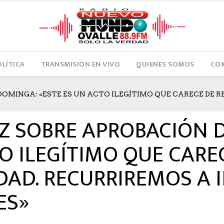
OLÍTICA
TRANSMISIÓN EN VIVO
QUIENES SOMOS
COM
OMINGA: «ESTE ES UN ACTO ILEGÍTIMO QUE CARECE DE R
UTHOR: HECTOR
0
LIKES
1153 SEEN
0 COMMENTS
Z SOBRE APROBACIÓN 
TO ILEGÍTIMO QUE CARE
DAD. RECURRIREMOS A 
ES»