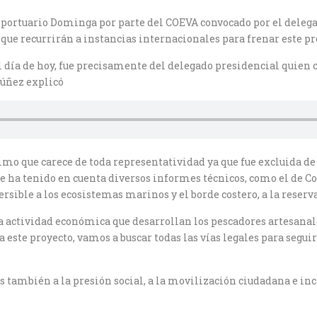
 portuario Dominga por parte del COEVA convocado por el dele
ó que recurrirán a instancias internacionales para frenar este pr
el día de hoy, fue precisamente del delegado presidencial quien
Núñez explicó
timo que carece de toda representatividad ya que fue excluida d
 ha tenido en cuenta diversos informes técnicos, como el de Co
rsible a los ecosistemas marinos y el borde costero, a la rese
la actividad económica que desarrollan los pescadores artesana
 a este proyecto, vamos a buscar todas las vías legales para seg
 también a la presión social, a la movilización ciudadana e inc