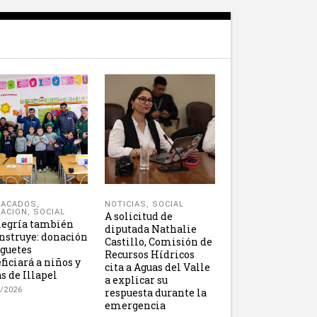
NOTICIAS
,
SOCIAL
TACADOS
,
ACION
,
SOCIAL
A solicitud de
legría también
diputada Nathalie
nstruye: donación
Castillo, Comisión de
uguetes
Recursos Hídricos
ficiará a niños y
cita a Aguas del Valle
s de Illapel
a explicar su
/2026
respuesta durante la
emergencia