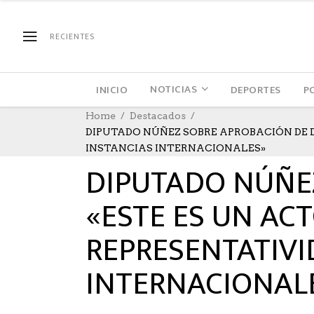
RECIENTES
NOTICIAS
INICIO
DEPORTES
P
Home
Destacados
DIPUTADO NÚÑEZ SOBRE APROBACIÓN DE D
DESTACADOS
,
NOTICIAS
,
POLÍTICA
12/08/2021
A
INSTANCIAS INTERNACIONALES»
DIPUTADO NÚÑE
«ESTE ES UN AC
REPRESENTATIVI
INTERNACIONAL