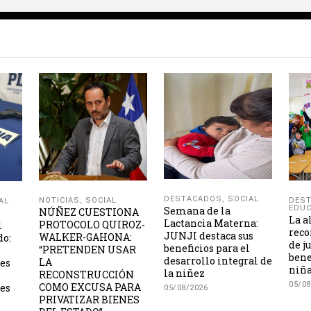
DESTACADOS
,
SOCIAL
NOTICIAS
,
SOCIAL
DES
AL
EDUC
Semana de la
NÚÑEZ CUESTIONA
La a
Lactancia Materna:
PROTOCOLO QUIROZ-
l
reco
JUNJI destaca sus
WALKER-GAHONA:
do:
de j
beneficios para el
“PRETENDEN USAR
bene
desarrollo integral de
LA
les
niña
la niñez
RECONSTRUCCIÓN
05/08
COMO EXCUSA PARA
es
05/08/2026
PRIVATIZAR BIENES