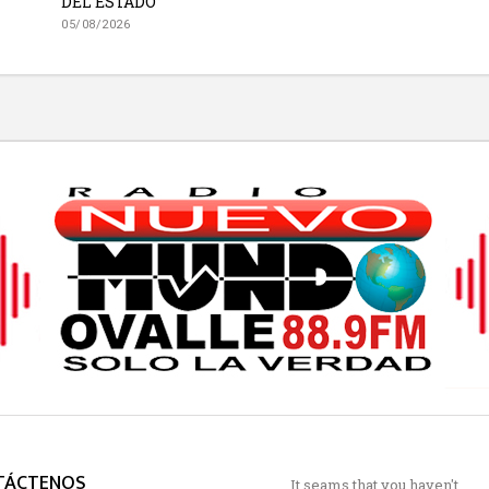
DEL ESTADO”
05/08/2026
TÁCTENOS
It seams that you haven't