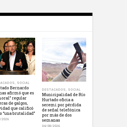
TACADOS
,
SOCIAL
tado Bernardo
DESTACADOS
,
SOCIAL
nas afirmó que es
Municipalidad de Río
oral” regular
Hurtado oficia a
eras de galgos,
seremi por pérdida
vidad que calificó
de señal telefónica
 “una brutalidad”
por más de dos
semanas
/2026
04/08/2026