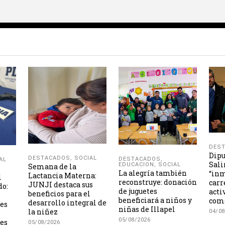
DES
Dipu
DESTACADOS
,
SOCIAL
DESTACADOS
,
AL
Sali
EDUCACION
,
SOCIAL
Semana de la
La alegría también
“inm
Lactancia Materna:
l
reconstruye: donación
carr
JUNJI destaca sus
do:
de juguetes
acti
beneficios para el
beneficiará a niños y
como
desarrollo integral de
les
niñas de Illapel
la niñez
04/08
05/08/2026
es
05/08/2026