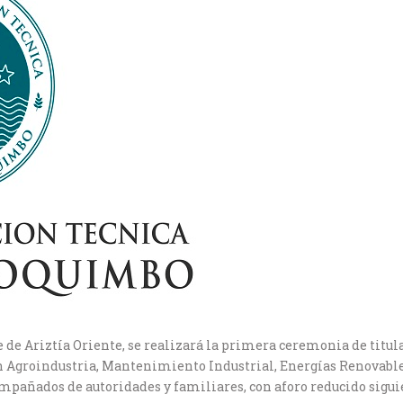
sede de Ariztía Oriente, se realizará la primera ceremonia de tit
n Agroindustria, Mantenimiento Industrial, Energías Renovables
mpañados de autoridades y familiares, con aforo reducido siguie