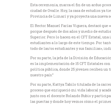
Esta ceremonia, marca el fin de un arduo proce
ciudad de Ovalle. Hoy, la casa de estudios ya 
Provincia de Limarí y ya proyecta una nueva s
El Rector Manuel Farías Viguera, destacó que 
porque después de dos años y medio de estudio
Superior. Pero lo hacen en el CFT Estatal, una 
estudiantes a lo largo de este tiempo. Por tan
todo de las/os estudiantes y sus familias», indi
Por su parte, la jefa de la División de Educac
es la implementación de 15 CFT Estatales con
política pública, donde 25 jóvenes reciben un t
nuestro país.”
Por su parte, Kattya Tabilo titulada de la car
proceso que enriqueció mi vida laboral y acad
junto con el docente Rolando Rubio y participa
las puertas y donde hoy vemos cómo el primer 