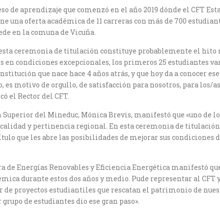
so de aprendizaje que comenzó en el año 2019 dónde el CFT Estat
tiene una oferta académica de 11 carreras con más de 700 estudia
ede en la comuna de Vicuña.
«esta ceremonia de titulación constituye probablemente el hito m
s en condiciones excepcionales, los primeros 25 estudiantes van
institución que nace hace 4 años atrás, y que hoy da a conocer es
to, es motivo de orgullo, de satisfacción para nosotros, para los
có el Rector del CFT.
ión Superior del Mineduc, Mónica Brevis, manifestó que «uno de l
 calidad y pertinencia regional. En esta ceremonia de titulaci
ítulo que les abre las posibilidades de mejorar sus condiciones de
rera de Energías Renovables y Eficiencia Energética manifestó qu
émica durante estos dos años y medio. Pude representar al CFT y
r de proyectos estudiantiles que rescatan el patrimonio de nuest
grupo de estudiantes dio ese gran paso».