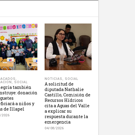
NOTICIAS
,
SOCIAL
TACADOS
,
ACION
,
SOCIAL
A solicitud de
legría también
diputada Nathalie
nstruye: donación
Castillo, Comisión de
uguetes
Recursos Hídricos
ficiará a niños y
cita a Aguas del Valle
s de Illapel
a explicar su
/2026
respuesta durante la
emergencia
04/08/2026