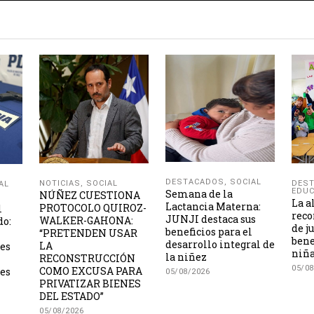
DESTACADOS
,
SOCIAL
NOTICIAS
,
SOCIAL
DES
AL
EDUC
Semana de la
NÚÑEZ CUESTIONA
La a
Lactancia Materna:
PROTOCOLO QUIROZ-
l
reco
JUNJI destaca sus
WALKER-GAHONA:
do:
de j
beneficios para el
“PRETENDEN USAR
bene
desarrollo integral de
LA
les
niña
la niñez
RECONSTRUCCIÓN
05/08
COMO EXCUSA PARA
es
05/08/2026
PRIVATIZAR BIENES
DEL ESTADO”
05/08/2026