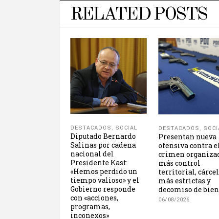
RELATED POSTS
DESTACADOS
,
SOCIAL
DESTACADOS
,
SOCI
Diputado Bernardo
Presentan nueva
Salinas por cadena
ofensiva contra e
nacional del
crimen organiza
Presidente Kast:
más control
«Hemos perdido un
territorial, cárce
tiempo valioso» y el
más estrictas y
Gobierno responde
decomiso de bien
con «acciones,
06/08/2026
programas,
inconexos»