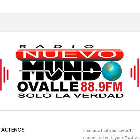
TÁCTENOS
It seams that you haven't
connected with your Twitter