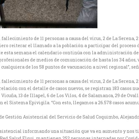
 fallecimiento de 11 personas a causa del virus, 2 de La Serena, 
ero reiterar el llamado a la población a participar del proceso d
te esta semana el calendario continúa con la administración de
, profesionales de medios de comunicación de hasta los 34 años,
 cualquiera de los 58 puntos de vacunación a nivel regional”, se
 fallecimiento de 11 personas a causa del virus, 2 de La Serena, 
elación con el detalle de casos nuevos, se registran 183 casos nu
Vicuña, 13 de Illapel, 6 de Los Vilos, 4 de Salamanca, 29 de Ovall
en el Sistema Epivigila. “Con esto, llegamos a 26.578 casos acumul
a de Gestión Asistencial del Servicio de Salud Coquimbo, Alejandr
Asistencial informando una situación que va en aumento y nos t
a Red Salud Elqui, mantienen 252 personas internadas por Covid-