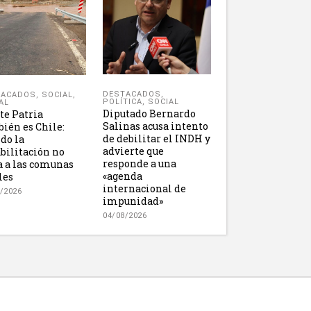
DESTACADOS
,
TACADOS
,
SOCIAL
,
POLÍTICA
,
SOCIAL
AL
Diputado Bernardo
e Patria
Salinas acusa intento
ién es Chile:
de debilitar el INDH y
do la
advierte que
bilitación no
responde a una
a a las comunas
«agenda
les
internacional de
/2026
impunidad»
04/08/2026