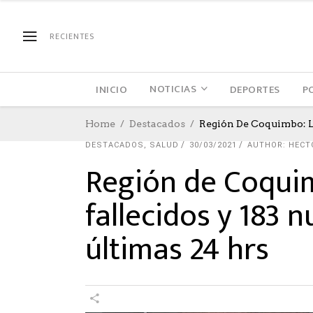
RECIENTES
NOTICIAS
INICIO
DEPORTES
P
Home
Destacados
Región De Coquimbo: L
DESTACADOS
,
SALUD
30/03/2021
AUTHOR: HECT
Región de Coqui
fallecidos y 183 
últimas 24 hrs