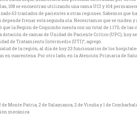
llas, 108 se encuentran utilizando una cama UCI y 104 permanec
zado 63 traslados de pacientes a otras regiones. Sabemos que h
os depende frenar esta segunda ola. Necesitamos que se cuiden y 
 que la Región de Coquimbo cuenta con un total de 1.170, de las 
a dotación de camas de Unidad de Paciente Crítico (UPC), hoy se 
nidad de Tratamiento Intermedio (UTI)”, agregó.
 salud de la región, al día de hoy 23 funcionarios de los hospita
an en cuarentena. Por otro lado, en la Atención Primaria de Salud
 2 de Monte Patria, 2 de Salamanca, 2 de Vicuña y 1 de Combarbal
ación mecánica