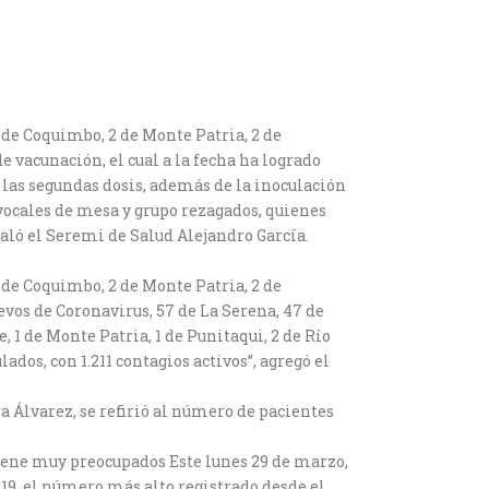
2 de Coquimbo, 2 de Monte Patria, 2 de
e vacunación, el cual a la fecha ha logrado
 las segundas dosis, además de la inoculación
 vocales de mesa y grupo rezagados, quienes
ñaló el Seremi de Salud Alejandro García.
2 de Coquimbo, 2 de Monte Patria, 2 de
evos de Coronavirus, 57 de La Serena, 47 de
e, 1 de Monte Patria, 1 de Punitaqui, 2 de Río
ados, con 1.211 contagios activos”, agregó el
a Álvarez, se refirió al número de pacientes
iene muy preocupados Este lunes 29 de marzo,
19, el número más alto registrado desde el