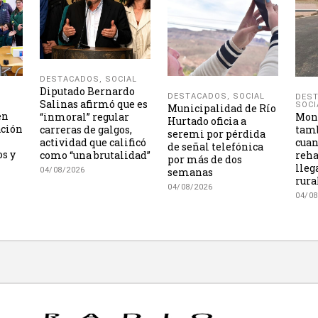
DESTACADOS
,
SOCIAL
Diputado Bernardo
DESTACADOS
,
SOCIAL
DES
Salinas afirmó que es
SOCI
Municipalidad de Río
én
Mont
“inmoral” regular
Hurtado oficia a
ación
tamb
carreras de galgos,
seremi por pérdida
cuan
actividad que calificó
de señal telefónica
os y
reha
como “una brutalidad”
por más de dos
lleg
semanas
04/08/2026
rura
04/08/2026
04/08