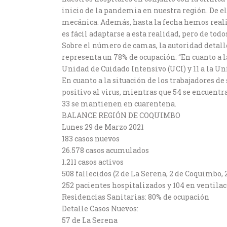
inicio de la pandemia en nuestra región. De e
mecánica. Además, hasta la fecha hemos reali
es fácil adaptarse a esta realidad, pero de tod
Sobre el número de camas, la autoridad detalló
representa un 78% de ocupación. “En cuanto a l
Unidad de Cuidado Intensivo (UCI) y 11 a la U
En cuanto a la situación de los trabajadores de
positivo al virus, mientras que 54 se encuentr
33 se mantienen en cuarentena.
BALANCE REGIÓN DE COQUIMBO
Lunes 29 de Marzo 2021
183 casos nuevos
26.578 casos acumulados
1.211 casos activos
508 fallecidos (2 de La Serena, 2 de Coquimbo,
252 pacientes hospitalizados y 104 en ventil
Residencias Sanitarias: 80% de ocupación
Detalle Casos Nuevos:
57 de La Serena