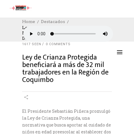
Home
Destacados
Ley De Crianza Protegida Beneficiará A
Más De 32 Mil Trabajadores En La Región
DESTACADOS
,
NOTICIAS
,
POLÍTICA
De Coquimbo
24/07/2020
AUTHOR: HECTOR
0
LIKES
1617 SEEN
0 COMMENTS
Ley de Crianza Protegida
beneficiará a más de 32 mil
trabajadores en la Región de
Coquimbo
El Presidente Sebastián Piñera promulgó
la Ley de Crianza Protegida, una
normativa que busca aportar al cuidado de
niños en edad preescolar al establecer dos