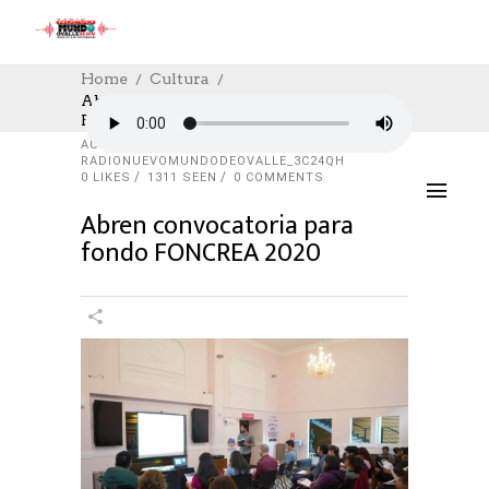
Home
Cultura
Abren Convocatoria Para Fondo
FONCREA 2020
CULTURA
25/03/2020
AUTHOR:
RADIONUEVOMUNDODEOVALLE_3C24QH
0
LIKES
1311 SEEN
0 COMMENTS
Abren convocatoria para
fondo FONCREA 2020