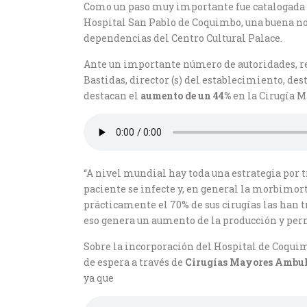
Como un paso muy importante fue catalogada l
Hospital San Pablo de Coquimbo, una buena not
dependencias del Centro Cultural Palace.
Ante un importante número de autoridades, re
Bastidas, director (s) del establecimiento, de
destacan el
aumento de un 44%
en la Cirugía 
“A nivel mundial hay toda una estrategia por 
paciente se infecte y, en general la morbimo
prácticamente el 70% de sus cirugías las han 
eso genera un aumento de la producción y perm
Sobre la incorporación del Hospital de Coquim
de espera a través de
Cirugías Mayores Ambul
ya que