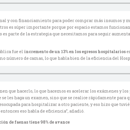
onal y con financiamiento para poder comprar más insumos y m
otros es súper importante porque por espacio estamos funciona
 es parte de la estrategia que necesitamos para seguir aumentan
blica fue el
incremento
de un 13% en los egresos hospitalarios
e
o número de camas, lo que habla bien de la eficiencia del Hos
tienen que hacerlo, lo que hacemos es acelerar los exámenes y l
ue se les haga un examen, sino que se realice rápidamente para 
esocupada para hospitalizar a otro paciente, y eso hizo que tuv
entonces eso habla de eficiencia”, añadió.
ción de faenas tiene 98% de avance