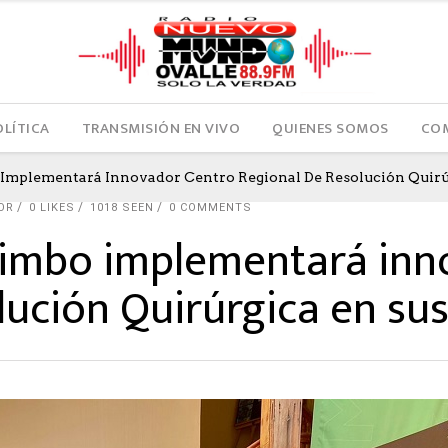
OLÍTICA
TRANSMISIÓN EN VIVO
QUIENES SOMOS
COM
Implementará Innovador Centro Regional De Resolución Quirú
OR
0
LIKES
1018 SEEN
0 COMMENTS
uimbo implementará inn
lución Quirúrgica en su