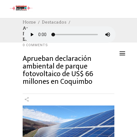
Home
Destacados
Aprueban Declaración Ambiental De
Parque Fotovoltaico De US$ 66 Millones
DESTACADOS
,
SOCIAL
05/04/2024
En Coquimbo
AUTHOR: HECTOR
0
LIKES
856 SEEN
0 COMMENTS
Aprueban declaración
ambiental de parque
fotovoltaico de US$ 66
millones en Coquimbo