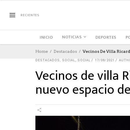
RECIENTES
NOTICIAS
INICIO
DEPORTES
P
Home
Destacados
Vecinos De Villa Rica
DESTACADOS
,
SOCIAL
,
SOCIAL
17/08/2021
AUTH
Vecinos de villa
nuevo espacio de