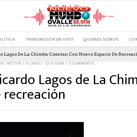
OLÍTICA
TRANSMISIÓN EN VIVO
QUIENES SOMOS
COM
rdo Lagos De La Chimba Cuentan Con Nuevo Espacio De Recreac
OR: HECTOR
0
LIKES
1214 SEEN
0 COMMENTS
 Ricardo Lagos de La Ch
 recreación