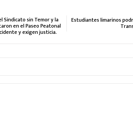
el Sindicato sin Temor y la
Estudiantes limarinos pod
staron en el Paseo Peatonal
Trans
idente y exigen justicia.