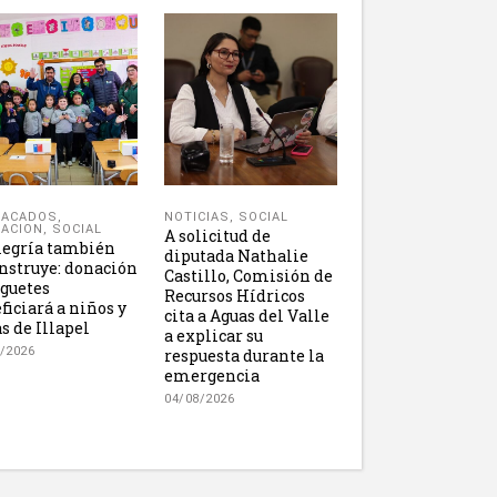
NOTICIAS
,
SOCIAL
TACADOS
,
ACION
,
SOCIAL
A solicitud de
legría también
diputada Nathalie
nstruye: donación
Castillo, Comisión de
uguetes
Recursos Hídricos
ficiará a niños y
cita a Aguas del Valle
s de Illapel
a explicar su
/2026
respuesta durante la
emergencia
04/08/2026