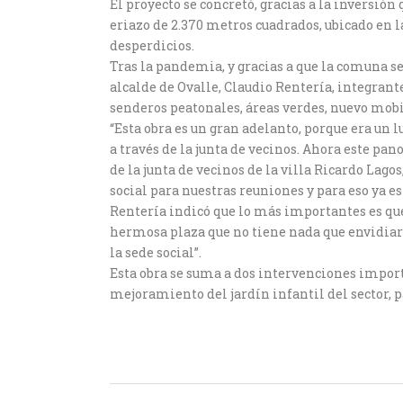
El proyecto se concretó, gracias a la inversión
eriazo de 2.370 metros cuadrados, ubicado en l
desperdicios.
Tras la pandemia, y gracias a que la comuna se
alcalde de Ovalle, Claudio Rentería, integrant
senderos peatonales, áreas verdes, nuevo mob
“Esta obra es un gran adelanto, porque era un l
a través de la junta de vecinos. Ahora este p
de la junta de vecinos de la villa Ricardo Lag
social para nuestras reuniones y para eso ya e
Rentería indicó que lo más importantes es que 
hermosa plaza que no tiene nada que envidiarl
la sede social”.
Esta obra se suma a dos intervenciones import
mejoramiento del jardín infantil del sector, 