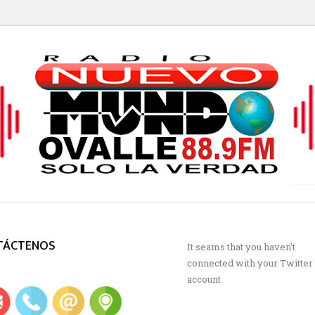
TÁCTENOS
It seams that you haven't
connected with your Twitter
account