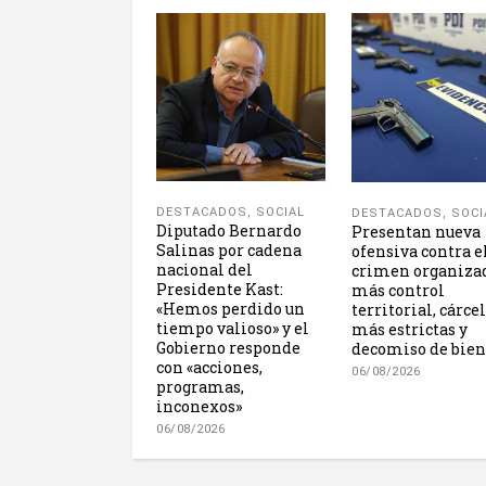
DESTACADOS
,
SOCIAL
DESTACADOS
,
SOCI
Diputado Bernardo
Presentan nueva
Salinas por cadena
ofensiva contra e
nacional del
crimen organiza
Presidente Kast:
más control
«Hemos perdido un
territorial, cárce
tiempo valioso» y el
más estrictas y
Gobierno responde
decomiso de bien
con «acciones,
06/08/2026
programas,
inconexos»
06/08/2026