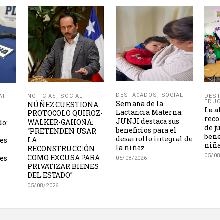
DESTACADOS
,
SOCIAL
NOTICIAS
,
SOCIAL
DES
AL
EDUC
Semana de la
NÚÑEZ CUESTIONA
La a
Lactancia Materna:
PROTOCOLO QUIROZ-
l
reco
JUNJI destaca sus
WALKER-GAHONA:
do:
de j
beneficios para el
“PRETENDEN USAR
bene
desarrollo integral de
LA
les
niña
la niñez
RECONSTRUCCIÓN
05/08
COMO EXCUSA PARA
es
05/08/2026
PRIVATIZAR BIENES
DEL ESTADO”
05/08/2026